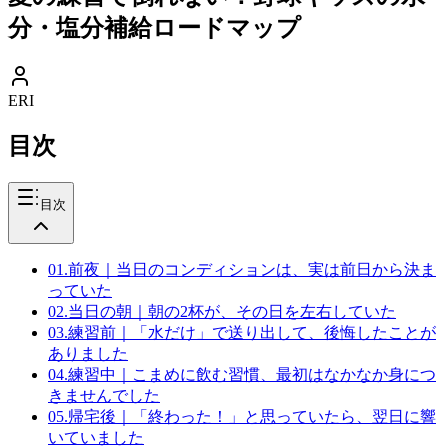
分・塩分補給ロードマップ
ERI
目次
目次
01
.
前夜｜当日のコンディションは、実は前日から決ま
っていた
02
.
当日の朝｜朝の2杯が、その日を左右していた
03
.
練習前｜「水だけ」で送り出して、後悔したことが
ありました
04
.
練習中｜こまめに飲む習慣、最初はなかなか身につ
きませんでした
05
.
帰宅後｜「終わった！」と思っていたら、翌日に響
いていました