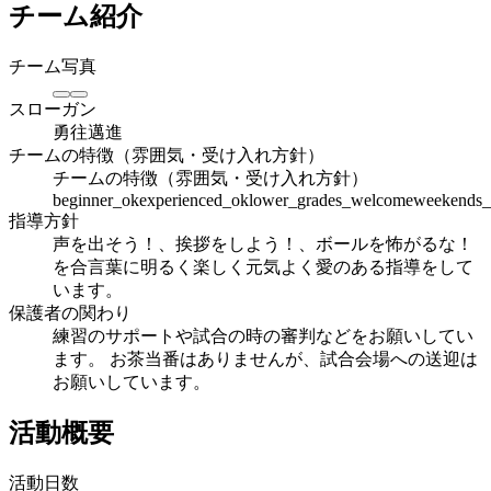
チーム紹介
チーム写真
スローガン
勇往邁進
チームの特徴（雰囲気・受け入れ方針）
チームの特徴（雰囲気・受け入れ方針）
beginner_ok
experienced_ok
lower_grades_welcome
weekends_
指導方針
声を出そう！、挨拶をしよう！、ボールを怖がるな！
を合言葉に明るく楽しく元気よく愛のある指導をして
います。
保護者の関わり
練習のサポートや試合の時の審判などをお願いしてい
ます。 お茶当番はありませんが、試合会場への送迎は
お願いしています。
活動概要
活動日数