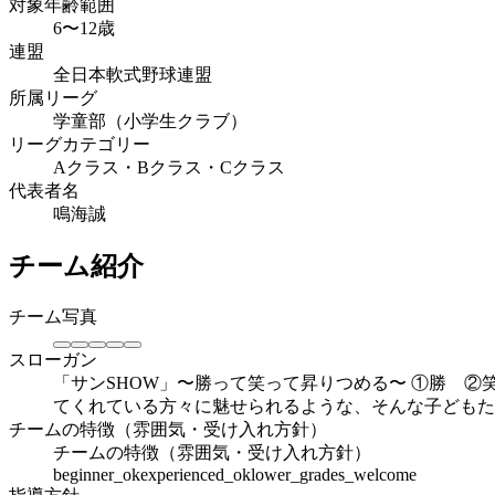
対象年齢範囲
6〜12歳
連盟
全日本軟式野球連盟
所属リーグ
学童部（小学生クラブ）
リーグカテゴリー
Aクラス・Bクラス・Cクラス
代表者名
鳴海誠
チーム紹介
チーム写真
スローガン
「サンSHOW」〜勝って笑って昇りつめる〜 ​①勝 
てくれている方々に魅せられるような、​そんな子ども
チームの特徴（雰囲気・受け入れ方針）
チームの特徴（雰囲気・受け入れ方針）
beginner_ok
experienced_ok
lower_grades_welcome