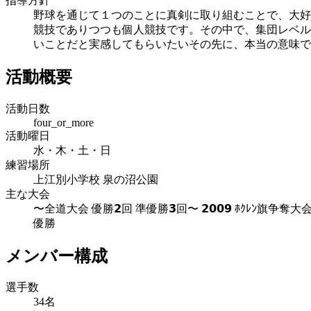
指導方針
​野球を通じて１つのことに真剣に取り組むことで、大
競技でありつつも個人競技です。​その中で、集団レベ
いことだと実感してもらいたいその先に、本当の意味で
活動概要
活動日数
four_or_more
活動曜日
水・木・土・日
練習場所
上江別小学校 泉の沼公園
主な大会
〜全道大会 優勝𝟮回 準優勝𝟯回〜 𝟮𝟬𝟬𝟵 ﾎｸﾚﾝ旗争奪大会準
優勝
メンバー構成
選手数
34名