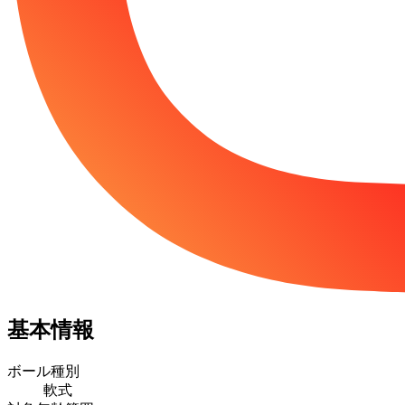
基本情報
ボール種別
軟式