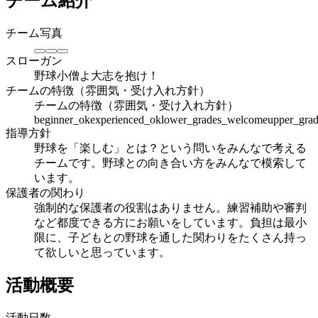
チーム紹介
チーム写真
スローガン
野球小僧よ大志を抱け！
チームの特徴（雰囲気・受け入れ方針）
チームの特徴（雰囲気・受け入れ方針）
beginner_ok
experienced_ok
lower_grades_welcome
upper_gra
指導方針
野球を「楽しむ」とは？という問いをみんなで考える
チームです。野球との向き合い方をみんなで模索して
います。
保護者の関わり
強制的な保護者の役割はありません。練習補助や審判
など都度できる方にお願いをしています。負担は最小
限に、子どもとの野球を通した関わりをたくさん持っ
て欲しいと思っています。
活動概要
活動日数