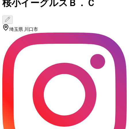
桜小イーグルスＢ．Ｃ
埼玉県 川口市