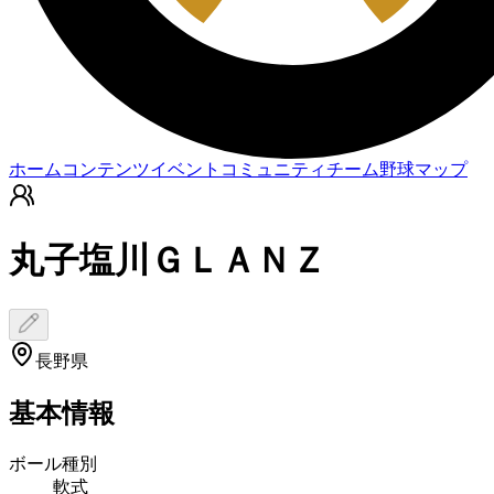
ホーム
コンテンツ
イベント
コミュニティ
チーム
野球マップ
丸子塩川ＧＬＡＮＺ
長野県
基本情報
ボール種別
軟式