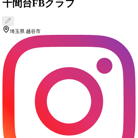
千間台FBクラブ
埼玉県 越谷市