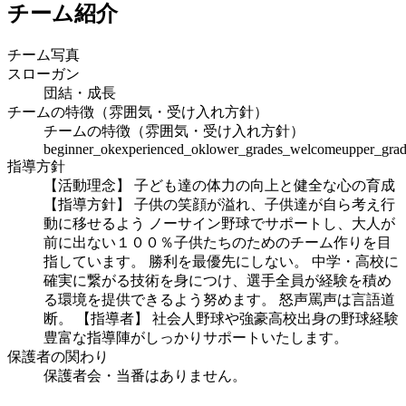
チーム紹介
チーム写真
スローガン
団結・成長
チームの特徴（雰囲気・受け入れ方針）
チームの特徴（雰囲気・受け入れ方針）
beginner_ok
experienced_ok
lower_grades_welcome
upper_gra
指導方針
【活動理念】 子ども達の体力の向上と健全な心の育成
【指導方針】 子供の笑顔が溢れ、子供達が自ら考え行
動に移せるよう ノーサイン野球でサポートし、大人が
前に出ない１００％子供たちのためのチーム作りを目
指しています。 勝利を最優先にしない。 中学・高校に
確実に繋がる技術を身につけ、選手全員が経験を積め
る環境を提供できるよう努めます。 怒声罵声は言語道
断。 【指導者】 社会人野球や強豪高校出身の野球経験
豊富な指導陣がしっかりサポートいたします。
保護者の関わり
保護者会・当番はありません。