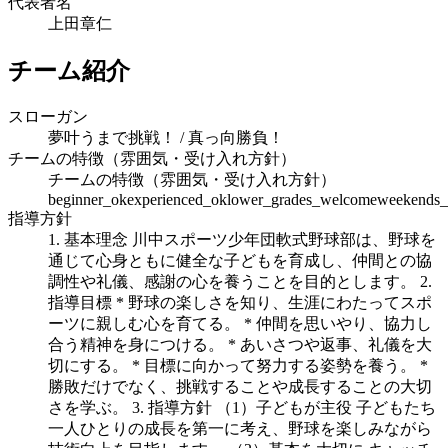
代表者名
上田章仁
チーム紹介
スローガン
夢叶うまで挑戦！ / 真っ向勝負！
チームの特徴（雰囲気・受け入れ方針）
チームの特徴（雰囲気・受け入れ方針）
beginner_ok
experienced_ok
lower_grades_welcome
weekends_
指導方針
1. 基本理念 川中スポーツ少年団軟式野球部は、野球を
通じて心身ともに健全な子どもを育成し、仲間との協
調性や礼儀、感謝の心を養うことを目的とします。 2.
指導目標 * 野球の楽しさを知り、生涯にわたってスポ
ーツに親しむ心を育てる。 * 仲間を思いやり、協力し
合う精神を身につける。 * あいさつや返事、礼儀を大
切にする。 * 目標に向かって努力する姿勢を養う。 *
勝敗だけでなく、挑戦することや成長することの大切
さを学ぶ。 3. 指導方針 （1）子どもが主役 子どもたち
一人ひとりの成長を第一に考え、野球を楽しみながら