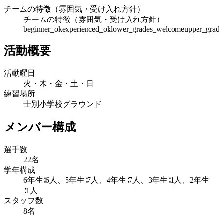
チームの特徴（雰囲気・受け入れ方針）
チームの特徴（雰囲気・受け入れ方針）
beginner_ok
experienced_ok
lower_grades_welcome
upper_gra
活動概要
活動曜日
火・木・金・土・日
練習場所
士別小学校グラウンド
メンバー構成
選手数
22名
学年構成
6年生∶6人、5年生∶7人、4年生∶7人、3年生∶1人、2年生
∶1人
スタッフ数
8名