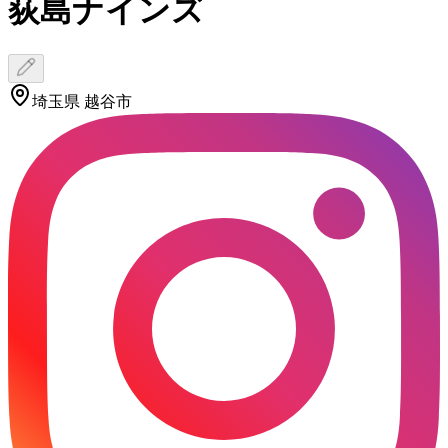
荻島ナインズ
埼玉県 越谷市