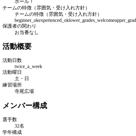
ボール！
チームの特徴（雰囲気・受け入れ方針）
チームの特徴（雰囲気・受け入れ方針）
beginner_ok
experienced_ok
lower_grades_welcome
upper_gra
保護者の関わり
お当番なし
活動概要
活動日数
twice_a_week
活動曜日
土・日
練習場所
寺尾広場
メンバー構成
選手数
32名
学年構成