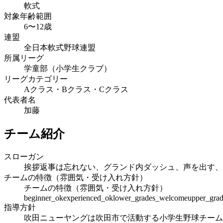
軟式
対象年齢範囲
6〜12歳
連盟
全日本軟式野球連盟
所属リーグ
学童部（小学生クラブ）
リーグカテゴリー
Aクラス・Bクラス・Cクラス
代表者名
加藤
チーム紹介
スローガン
挨拶返事は忘れない、グランド内ダッシュ、声を出す、
チームの特徴（雰囲気・受け入れ方針）
チームの特徴（雰囲気・受け入れ方針）
beginner_ok
experienced_ok
lower_grades_welcome
upper_gra
指導方針
吹田ニューヤングは吹田市で活動する小学生野球チーム