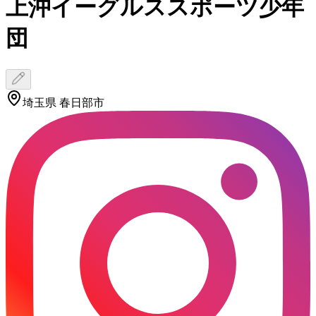
上沖イーグルススポーツ少年
団
埼玉県 春日部市