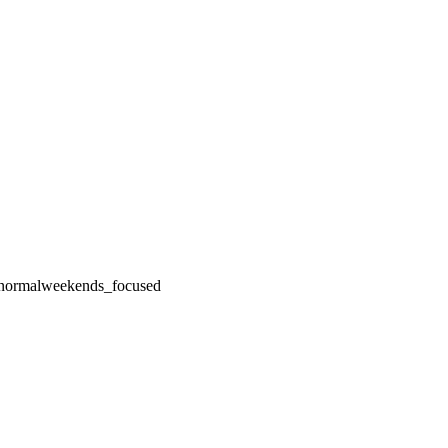
normal
weekends_focused