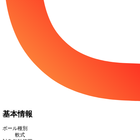
基本情報
ボール種別
軟式