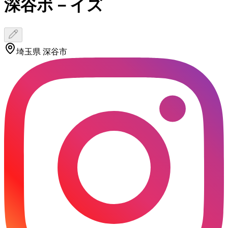
深谷ボ－イズ
埼玉県 深谷市