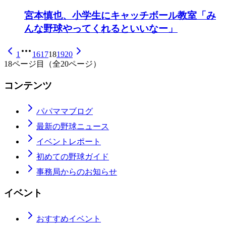
宮本慎也、小学生にキャッチボール教室「み
んな野球やってくれるといいなー」
1
16
17
18
19
20
18
ページ目（全
20
ページ）
コンテンツ
パパママブログ
最新の野球ニュース
イベントレポート
初めての野球ガイド
事務局からのお知らせ
イベント
おすすめイベント