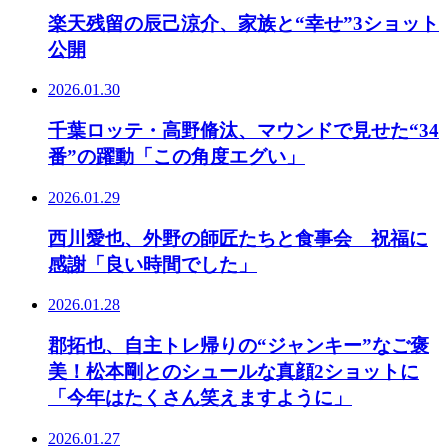
楽天残留の辰己涼介、家族と“幸せ”3ショット
公開
2026.01.30
千葉ロッテ・高野脩汰、マウンドで見せた“34
番”の躍動「この角度エグい」
2026.01.29
西川愛也、外野の師匠たちと食事会 祝福に
感謝「良い時間でした」
2026.01.28
郡拓也、自主トレ帰りの“ジャンキー”なご褒
美！松本剛とのシュールな真顔2ショットに
「今年はたくさん笑えますように」
2026.01.27